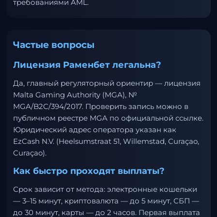
требованиями AML.
Частые вопросы
Лицензия Раменбет легальна?
Да, главный регуляторный ориентир — лицензия
Malta Gaming Authority (MGA), №
MGA/B2C/394/2017. Проверить запись можно в
публичном реестре MGA по официальной ссылке.
Юридический адрес оператора указан как
EzCash N.V. (Heelsumstraat 51, Willemstad, Curaçao,
Curaçao).
Как быстро проходят выплаты?
Срок зависит от метода: электронные кошельки
— 3–15 минут, криптовалюта — до 5 минут, СБП —
до 30 минут, карты — до 2 часов. Первая выплата