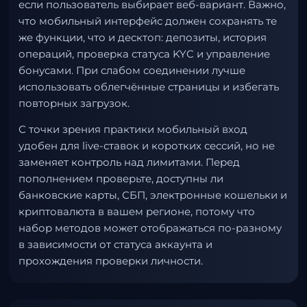
если пользователь выбирает веб-вариант. Важно,
что мобильный интерфейс должен сохранять те
же функции, что и десктоп: депозиты, история
операций, проверка статуса KYC и управление
бонусами. При слабом соединении лучше
использовать облегчённые страницы и избегать
повторных загрузок.
С точки зрения практики мобильный вход
удобен для live-ставок и коротких сессий, но не
заменяет контроль над лимитами. Перед
пополнением проверьте, доступны ли
банковские карты, СБП, электронные кошельки и
криптовалюта в вашем регионе, потому что
набор методов может отображаться по-разному
в зависимости от статуса аккаунта и
прохождения проверки личности.