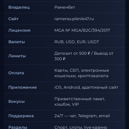
Владелец
Раменбет
Сайт
ramensx.piknik47.ru
Лицензия
MGA № MGA/B2C/394/2017
Валюты
RUB, USD, EUR, USDT
Депозит от 500 ₽ / Вывод от
Лимиты
300 ₽
Карты, СБП, электронные
Оплата
кошельки, криптовалюта
Приложение
iOS, Android, адаптивный сайт
Приветственный пакет,
Бонусы
кэшбэк, VIP
Поддержка
24/7 — чат, Telegram, email
Разделы
Спорт, слоты, live-казино