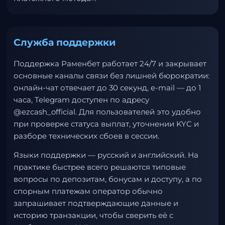
Служба поддержки
Поддержка Раменбет работает 24/7 и закрывает
основные каналы связи без лишней бюрократии:
онлайн-чат отвечает до 30 секунд, e-mail — до 1
часа, Telegram доступен по адресу
@ezcash_official. Для пользователей это удобно
при проверке статуса выплат, уточнении KYC и
разборе технических сбоев в сессии.
Языки поддержки — русский и английский. На
практике быстрее всего решаются типовые
вопросы по депозитам, бонусам и доступу, а по
спорным платежам оператор обычно
запрашивает подтверждающие данные и
историю транзакции, чтобы сверить её с