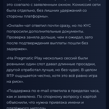
это совпало с заявленным окном. Комиссия сети
была отдельно, без лишних удержаний со
стороны платформы».
«Онлайн-чат ответил почти сразу, но по KYC
попросили дополнительные документы.
Проверка заняла дольше, чем я ожидал, зато
после подтверждения выплаты пошли без
задержек».
«На Pragmatic Play несколько сессий были
ровными: один слот давал длинные просадки,
другой отработал лучше, но без чудес. В целом
RTP ощущается честно, хотя это всё равно игра
на риск».
«Поддержка по e-mail ответила в пределах часа,
как и заявлено. По спорному вопросу с картой
объяснили, что нужна привязка имени и
платёжного метода».