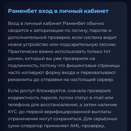
Раменбет вход в личный кабинет
Вход в личный кабинет Раменбет обычно
сводится к авторизации по логину, паролю и
дополнительной проверке, если система видит
новое устройство или подозрительную сессию.
Практически важно использовать только тот
домен, который вы уже проверили на
подлинность, потому что фишинговые страницы
часто копируют форму входа и перехватывают
реквизиты до отправки на настоящий сервер.
Если доступ блокируется, сначала проверьте
корректность пароля, потом статус e-mail или
телефона для восстановления, а затем наличие
KYC: до первой верифицированной выплаты
ограничения могут сохраняться. Для серьёзных
сумм оператор применяет AML-проверку,