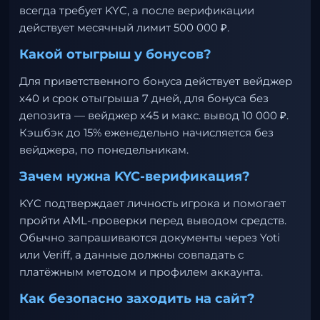
всегда требует KYC, а после верификации
действует месячный лимит 500 000 ₽.
Какой отыгрыш у бонусов?
Для приветственного бонуса действует вейджер
x40 и срок отыгрыша 7 дней, для бонуса без
депозита — вейджер x45 и макс. вывод 10 000 ₽.
Кэшбэк до 15% еженедельно начисляется без
вейджера, по понедельникам.
Зачем нужна KYC-верификация?
KYC подтверждает личность игрока и помогает
пройти AML-проверки перед выводом средств.
Обычно запрашиваются документы через Yoti
или Veriff, а данные должны совпадать с
платёжным методом и профилем аккаунта.
Как безопасно заходить на сайт?