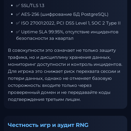
✅ SSL/TLS 1.3
✅ AES-256 (шифрование БД PostgreSQL)
✅ ISO 27001:2022, PCI DSS Level 1, SOC 2 Type II
✅ Uptime SLA 99.95%, отсутствие инцидентов
безопасности за квартал
В совокупности это означает не только защиту
трафика, но и дисциплину хранения данных,
мониторинг доступности и контроль инцидентов.
Для игрока это снижает риск перехвата сессии и
потери данных, однако не отменяет базовую
осторожность: входите только через
проверенный домен и не передавайте коды
подтверждения третьим лицам.
Честность игр и аудит RNG