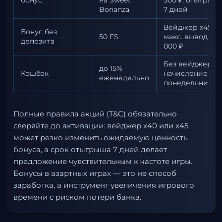
бонус
на Sweet
500 ₽, отыгрыш
Bonanza
7 дней
Вейджер x45,
Бонус без
50 FS
макс. вывод 10
депозита
000 ₽
Без вейджера,
до 15%
Кэшбэк
начисление по
еженедельно
понедельникам
Полные правила акций (T&C) обязательно
сверяйте до активации: вейджер x40 или x45
может резко изменить ожидаемую ценность
бонуса, а срок отыгрыша 7 дней делает
предложение чувствительным к частоте игры.
Бонусы в азартных играх — это не способ
заработка, а инструмент увеличения игрового
времени с риском потери банка.